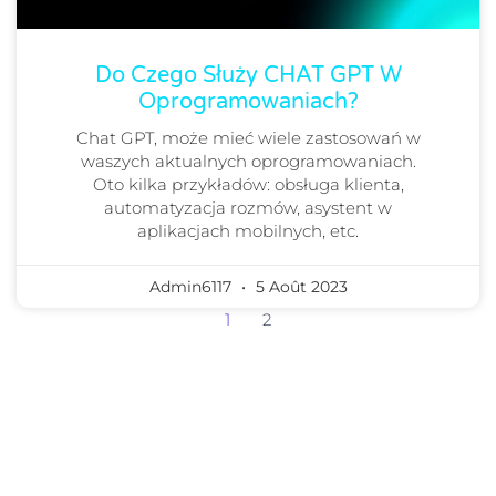
Do Czego Służy CHAT GPT W
Oprogramowaniach?
Chat GPT, może mieć wiele zastosowań w
waszych aktualnych oprogramowaniach.
Oto kilka przykładów: obsługa klienta,
automatyzacja rozmów, asystent w
aplikacjach mobilnych, etc.
Admin6117
5 Août 2023
1
2