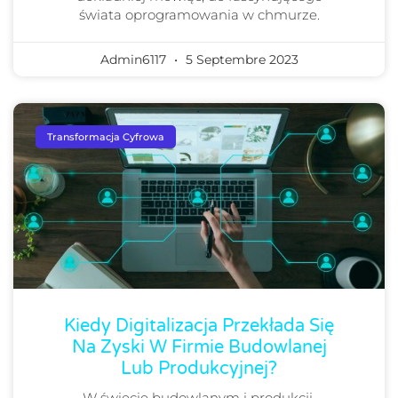
świata oprogramowania w chmurze.
Admin6117
5 Septembre 2023
Transformacja Cyfrowa
Kiedy Digitalizacja Przekłada Się
Na Zyski W Firmie Budowlanej
Lub Produkcyjnej?
W świecie budowlanym i produkcji,