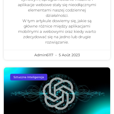
aplikacje webowe stały się nieodłącznymi
elementami naszej codziennej
działalności.
W tym artykule dowiemy się, jakie są
główne różnice między aplikacjami
mobilnymi a webowymi oraz kiedy warto
zdecydować się na jedno lub drugie
rozwiązanie.
Admin6117
5 Août 2023
Sztuczna Inteligencja