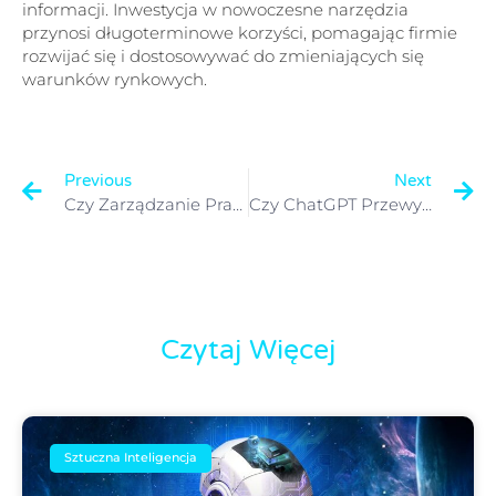
informacji. Inwestycja w nowoczesne narzędzia
przynosi długoterminowe korzyści, pomagając firmie
rozwijać się i dostosowywać do zmieniających się
warunków rynkowych.
Previous
Next
Czy Zarządzanie Pracownikami Terenowymi To Jedna Z Twoich Bolączek? Pozwól, Że Przedstawimy Ci Narzędzie, Które Odmieni Twój Biznes.
Czy ChatGPT Przewyższy Człowieka I Przejmie Nad Nim Kontrolę W 2050?
Czytaj Więcej
Sztuczna Inteligencja