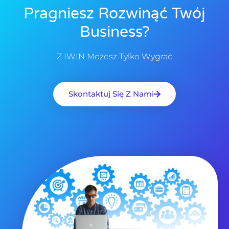
Pragniesz Rozwinąć Twój
Business?
Z IWIN Możesz Tylko Wygrać
Skontaktuj Się Z Nami